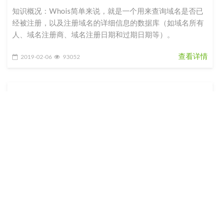
知识概况：Whois简单来说，就是一个用来查询域名是否已
经被注册，以及注册域名的详细信息的数据库（如域名所有
人、域名注册商、域名注册日期和过期日期等）。
查看详情
2019-02-06
93052
27推广域名在微信中被拦截、封杀、屏蔽的原因以
及解决方案
域名被封的原因1. 域名来源，在微信有过黑历史，被人使用
过在微信有过不良记录，后来被人为各种方法恢复后转到你
手上，这种域名很容易被封。2. 域名分享量太大。3. 域名指
向的站点内容
查看详情
2019-03-03
75580