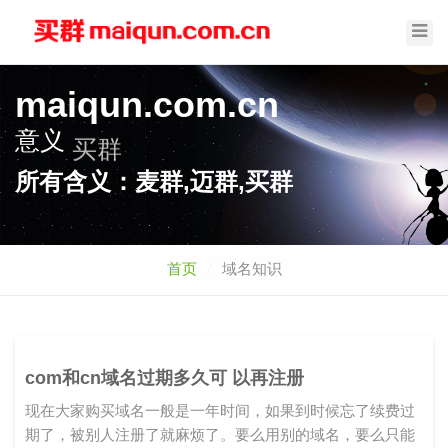
Toggl
Navig
maiqun.com.cn
意义
买群
所有含义：麦群,迈群,买群
首页
域名知识
com和cn域名过期多久可 以再注册
现在大家购买域名一般是一年时间，如果到时候忘了续费过
期了，被别人注册了就麻烦了。要么用别的域名，要么只能