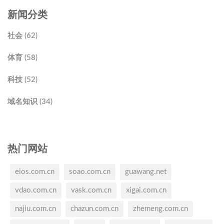
新闻分类
社会 (62)
体育 (58)
科技 (52)
域名知识 (34)
热门网站
eios.com.cn
soao.com.cn
guawang.net
vdao.com.cn
vask.com.cn
xigai.com.cn
najiu.com.cn
chazun.com.cn
zhemeng.com.cn