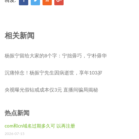
转发:
相关新闻
杨振宁留给大家的8个字：宁拙毋巧，宁朴毋华
沉痛悼念！杨振宁先生因病逝世，享年103岁
央视曝光假钻戒成本仅3元 直播间骗局揭秘
热点新闻
com和cn域名过期多久可 以再注册
2026-07-15