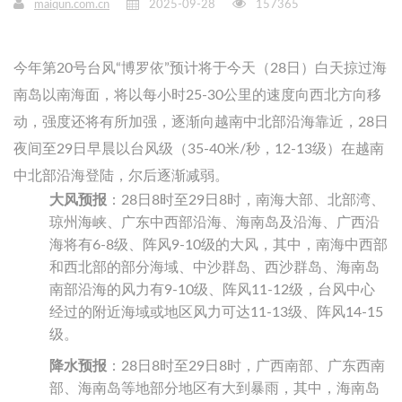
maiqun.com.cn
2025-09-28
157365
今年第20号台风“博罗依”预计将于今天（28日）白天掠过海
南岛以南海面，将以每小时25-30公里的速度向西北方向移
动，强度还将有所加强，逐渐向越南中北部沿海靠近，28日
夜间至29日早晨以台风级（35-40米/秒，12-13级）在越南
中北部沿海登陆，尔后逐渐减弱。
大风预报
：28日8时至29日8时，南海大部、北部湾、
琼州海峡、广东中西部沿海、海南岛及沿海、广西沿
海将有6-8级、阵风9-10级的大风，其中，南海中西部
和西北部的部分海域、中沙群岛、西沙群岛、海南岛
南部沿海的风力有9-10级、阵风11-12级，台风中心
经过的附近海域或地区风力可达11-13级、阵风14-15
级。
降水预报
：28日8时至29日8时，广西南部、广东西南
部、海南岛等地部分地区有大到暴雨，其中，海南岛