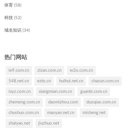
体育 (58)
科技 (52)
域名知识 (34)
热门网站
ie9.com.cn
zizan.com.cn
w2o.com.cn
548.net.cn
ezto.cn
huihui.net.cn
chazun.com.cn
ixyz.com.cn
xiangmian.com.cn
guanbi.com.cn
zhemeng.com.cn
daomizhou.com
duoqiao.com.cn
chushuo.com.cn
maoyan.net.cn
misheng.net
zhaiyao.net
jiuzhuo.net