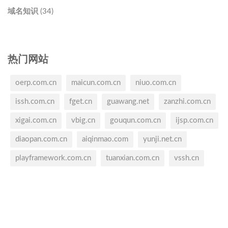
域名知识 (34)
热门网站
oerp.com.cn
maicun.com.cn
niuo.com.cn
issh.com.cn
fget.cn
guawang.net
zanzhi.com.cn
xigai.com.cn
vbig.cn
gouqun.com.cn
ijsp.com.cn
diaopan.com.cn
aiqinmao.com
yunji.net.cn
playframework.com.cn
tuanxian.com.cn
vssh.cn