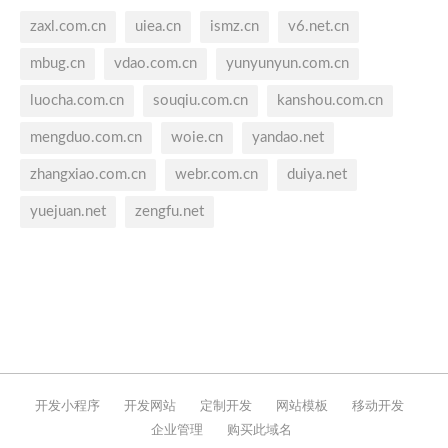
zaxl.com.cn
uiea.cn
ismz.cn
v6.net.cn
mbug.cn
vdao.com.cn
yunyunyun.com.cn
luocha.com.cn
souqiu.com.cn
kanshou.com.cn
mengduo.com.cn
woie.cn
yandao.net
zhangxiao.com.cn
webr.com.cn
duiya.net
yuejuan.net
zengfu.net
开发小程序
开发网站
定制开发
网站模板
移动开发
企业管理
购买此域名