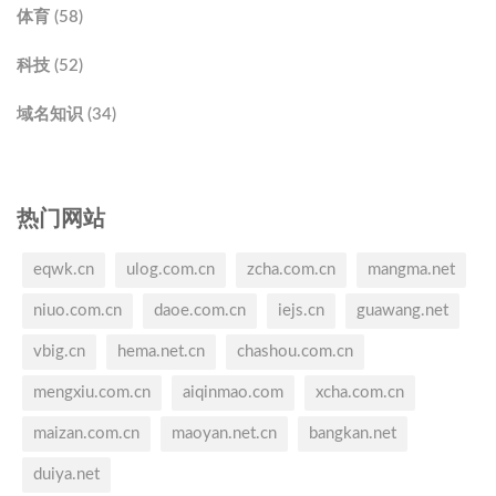
体育 (58)
科技 (52)
域名知识 (34)
热门网站
eqwk.cn
ulog.com.cn
zcha.com.cn
mangma.net
niuo.com.cn
daoe.com.cn
iejs.cn
guawang.net
vbig.cn
hema.net.cn
chashou.com.cn
mengxiu.com.cn
aiqinmao.com
xcha.com.cn
maizan.com.cn
maoyan.net.cn
bangkan.net
duiya.net