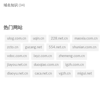
域名知识 (34)
热门网站
ulog.com.cn
uqin.cn
228.net.cn
maoxia.com.cn
zcto.cn
gucang.net
554.net.cn
shunian.com.cn
vdoc.com.cn
ixyz.com.cn
zhemeng.com.cn
jiayou.net.cn
duoqiao.com.cn
igzh.com.cn
diaoyu.net.cn
caca.net.cn
vgzh.cn
migui.net