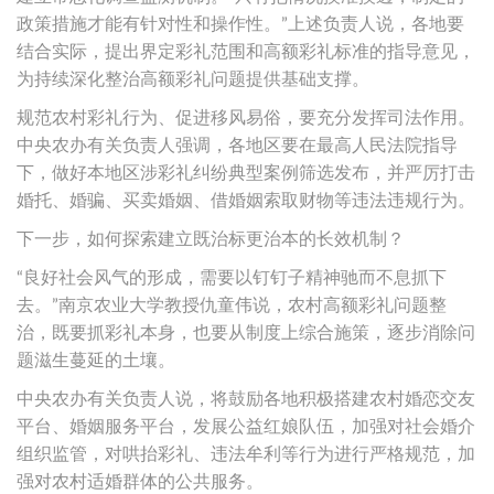
政策措施才能有针对性和操作性。”上述负责人说，各地要
结合实际，提出界定彩礼范围和高额彩礼标准的指导意见，
为持续深化整治高额彩礼问题提供基础支撑。
规范农村彩礼行为、促进移风易俗，要充分发挥司法作用。
中央农办有关负责人强调，各地区要在最高人民法院指导
下，做好本地区涉彩礼纠纷典型案例筛选发布，并严厉打击
婚托、婚骗、买卖婚姻、借婚姻索取财物等违法违规行为。
下一步，如何探索建立既治标更治本的长效机制？
“良好社会风气的形成，需要以钉钉子精神驰而不息抓下
去。”南京农业大学教授仇童伟说，农村高额彩礼问题整
治，既要抓彩礼本身，也要从制度上综合施策，逐步消除问
题滋生蔓延的土壤。
中央农办有关负责人说，将鼓励各地积极搭建农村婚恋交友
平台、婚姻服务平台，发展公益红娘队伍，加强对社会婚介
组织监管，对哄抬彩礼、违法牟利等行为进行严格规范，加
强对农村适婚群体的公共服务。