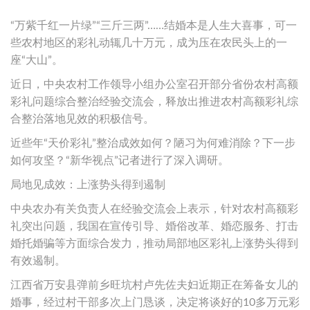
“万紫千红一片绿”“三斤三两”……结婚本是人生大喜事，可一
些农村地区的彩礼动辄几十万元，成为压在农民头上的一
座“大山”。
近日，中央农村工作领导小组办公室召开部分省份农村高额
彩礼问题综合整治经验交流会，释放出推进农村高额彩礼综
合整治落地见效的积极信号。
近些年“天价彩礼”整治成效如何？陋习为何难消除？下一步
如何攻坚？“新华视点”记者进行了深入调研。
局地见成效：上涨势头得到遏制
中央农办有关负责人在经验交流会上表示，针对农村高额彩
礼突出问题，我国在宣传引导、婚俗改革、婚恋服务、打击
婚托婚骗等方面综合发力，推动局部地区彩礼上涨势头得到
有效遏制。
江西省万安县弹前乡旺坑村卢先佐夫妇近期正在筹备女儿的
婚事，经过村干部多次上门恳谈，决定将谈好的10多万元彩