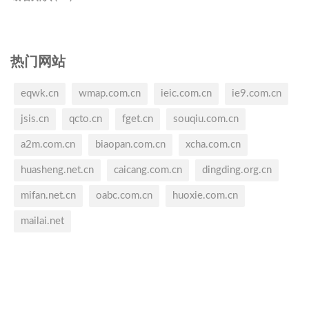
热门网站
eqwk.cn
wmap.com.cn
ieic.com.cn
ie9.com.cn
jsis.cn
qcto.cn
fget.cn
souqiu.com.cn
a2m.com.cn
biaopan.com.cn
xcha.com.cn
huasheng.net.cn
caicang.com.cn
dingding.org.cn
mifan.net.cn
oabc.com.cn
huoxie.com.cn
mailai.net