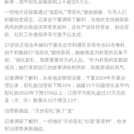
标准，其中彩礼金额原则上不超过6万元。
一些地方还探索通过“低彩礼”“零彩礼”激励措施，引导人们
积极转变观念。记者在宁夏调研了解到，当地对支持婚俗新
风尚的群众除提供荣誉奖励外，还在产业扶持资金、创业贷
款、社区工作者招录等方面予以支持。
27岁的王瑶去年嫁到宁夏吴忠市利通区东塔寺乡白寺滩村。
由于积极践行“低彩礼”婚俗新风，她被推选为村里的后备干
部。“相比彩礼，我更看重对方的人品。”作为村里的宣教团
成员，她打算把自己的故事讲给村民听，助推形成好风气。
记者调研了解到，从各地反映情况看，宁夏2024年开展治
理以来，彩礼较治理前下降35%；福建11个问题突出县平均
彩礼较2022年下降15%以上；江西平均彩礼超过15万元的
县（市、区）数量从52个降至13个。
治理新挑战：“天价彩礼”换了“皮”
记者调研了解到，一些地区“天价彩礼”出现“新变种”，给乡
村治理带来新挑战。