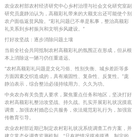
农业农村部农村经济研究中心乡村治理与社会文化研究室副
研究员庞静泊认为，高额彩礼带来的大额支出还可能使个别
农户面临返贫风险。“彩礼问题已不单是私事，整治高额彩
礼关系到乡村振兴和文明乡风建设。”
打好攻坚战：逐步消除问题土壤
当前全社会共同抵制农村高额彩礼的氛围正在形成，但从根
本上消除这一陋习仍任重道远。
“农村高额彩礼问题是文化习俗、性别失衡、城乡差距等多
方面因素交织造成的，具有顽固性、复杂性、反复性。”庞
静泊表示，综合整治必须持续用力、久久为功。
中央农办有关负责人要求，聚焦重点任务和地区，坚决打好
农村高额彩礼整治攻坚战、持久战。扎实开展彩礼状况摸底
调查，加强农村婚恋公共服务，依法规范彩礼行为，加强宣
传教育引导。
农业农村部近期已制定农村彩礼状况系统调查工作方案，并
建立常态化调查监测机制。“只有把情况摸准摸透，制定的