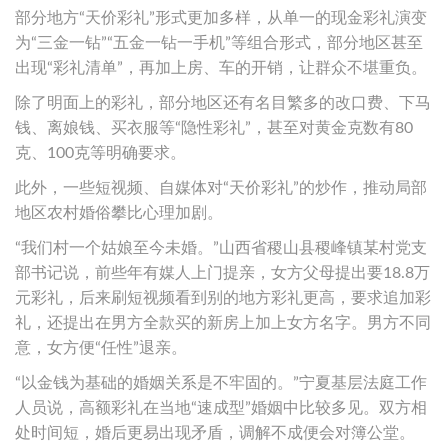
部分地方“天价彩礼”形式更加多样，从单一的现金彩礼演变
为“三金一钻”“五金一钻一手机”等组合形式，部分地区甚至
出现“彩礼清单”，再加上房、车的开销，让群众不堪重负。
除了明面上的彩礼，部分地区还有名目繁多的改口费、下马
钱、离娘钱、买衣服等“隐性彩礼”，甚至对黄金克数有80
克、100克等明确要求。
此外，一些短视频、自媒体对“天价彩礼”的炒作，推动局部
地区农村婚俗攀比心理加剧。
“我们村一个姑娘至今未婚。”山西省稷山县稷峰镇某村党支
部书记说，前些年有媒人上门提亲，女方父母提出要18.8万
元彩礼，后来刷短视频看到别的地方彩礼更高，要求追加彩
礼，还提出在男方全款买的新房上加上女方名字。男方不同
意，女方便“任性”退亲。
“以金钱为基础的婚姻关系是不牢固的。”宁夏基层法庭工作
人员说，高额彩礼在当地“速成型”婚姻中比较多见。双方相
处时间短，婚后更易出现矛盾，调解不成便会对簿公堂。