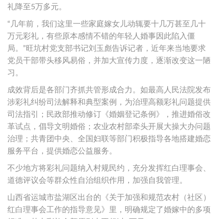
礼降至5万多元。
“几年前，我们这里一些家庭嫁女儿动辄要十几万甚至几十
万元彩礼，有些原本感情不错的年轻人婚事因此陷入僵
局。”旺坑村党支部书记刘玉彪告诉记者，近年来当地要求
党员干部带头移风易俗，并加大宣传力度，逐渐改变这一陋
习。
成效背后是各部门齐抓共管形成合力。如最高人民法院发布
涉彩礼纠纷司法解释和典型案例，为治理高额彩礼问题提供
司法指引；民政部推动修订《婚姻登记条例》，推进婚俗改
革试点，倡导文明婚俗；农业农村部牵头开展大操大办问题
治理；共青团中央、全国妇联等部门积极指导各地搭建婚恋
服务平台，提供婚恋公益服务。
不少地方将彩礼问题纳入村规民约，充分发挥红白理事会、
道德评议会等群众性自治组织作用，加强自我管理。
山西省运城市盐湖区出台的《关于加强和规范农村（社区）
红白理事会工作的指导意见》里，明确规定了婚嫁中的多项