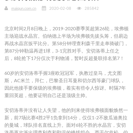
maiqun.com.cn
2020-02-08
285842
北京时间2月8日晚上，2019-2020赛季英超第26轮，埃弗顿
主场迎战水晶宫。伯纳德上半场为埃弗顿先拔头筹，但易边
再战水晶宫扳平比分。第58分钟理查利森千里走单骑破门，
第87分钟勒温再进1球，3-1完胜对手。安切洛蒂上任之
后，8轮抢下17分仅次于利物浦，暂时反超曼联排名第7！
60岁的安切洛蒂手握3座欧冠冠军，执教过皇马，尤文图
斯，AC米兰，拜仁，巴黎圣日耳曼和切尔西等豪门球队，
因此他接手要保级的埃弗顿，着实有些令人惊讶。时隔7年
重回英超，他要证明自己还是顶级主帅。
安切洛蒂并没有让人失望，他的到来使得埃弗顿面貌焕然一
新，前7场比赛4胜2平1负拿到14分，仅仅1-2不敌瓜迪奥拉
的曼城，球队排名直线上升。面对6轮不胜的水晶宫，安切
洛蒂再次派出理查利森和勒温的锋线组合，西于尔兹松，伯