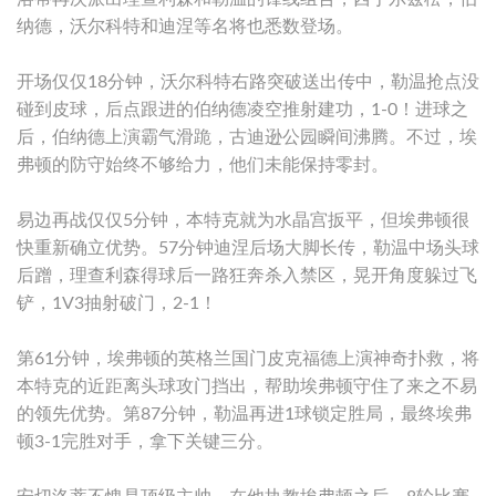
纳德，沃尔科特和迪涅等名将也悉数登场。
开场仅仅18分钟，沃尔科特右路突破送出传中，勒温抢点没
碰到皮球，后点跟进的伯纳德凌空推射建功，1-0！进球之
后，伯纳德上演霸气滑跪，古迪逊公园瞬间沸腾。不过，埃
弗顿的防守始终不够给力，他们未能保持零封。
易边再战仅仅5分钟，本特克就为水晶宫扳平，但埃弗顿很
快重新确立优势。57分钟迪涅后场大脚长传，勒温中场头球
后蹭，理查利森得球后一路狂奔杀入禁区，晃开角度躲过飞
铲，1V3抽射破门，2-1！
第61分钟，埃弗顿的英格兰国门皮克福德上演神奇扑救，将
本特克的近距离头球攻门挡出，帮助埃弗顿守住了来之不易
的领先优势。第87分钟，勒温再进1球锁定胜局，最终埃弗
顿3-1完胜对手，拿下关键三分。