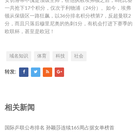
安切洛蒂不愧是顶级主帅，在他执教埃弗顿之后，8轮比赛
一共抢下17个积分，仅次于利物浦（24分）。如今，埃弗
顿从保级区一路狂飙，以36分排名积分榜第7，反超曼联2
分，而且只落后穆里尼奥的热刺1分，有机会打进下赛季的
欧联杯，甚至是欧冠！
域名知识
体育
科技
社会
转发:
相关新闻
国际乒联公布排名 孙颖莎连续165周占据女单榜首