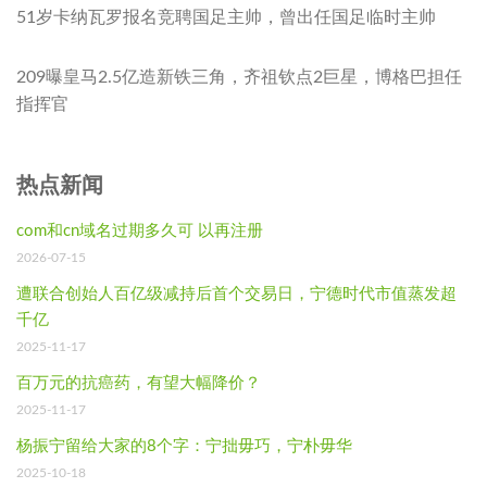
51岁卡纳瓦罗报名竞聘国足主帅，曾出任国足临时主帅
209曝皇马2.5亿造新铁三角，齐祖钦点2巨星，博格巴担任
指挥官
热点新闻
com和cn域名过期多久可 以再注册
2026-07-15
遭联合创始人百亿级减持后首个交易日，宁德时代市值蒸发超
千亿
2025-11-17
百万元的抗癌药，有望大幅降价？
2025-11-17
杨振宁留给大家的8个字：宁拙毋巧，宁朴毋华
2025-10-18