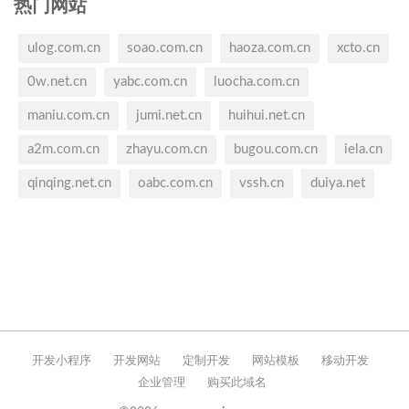
热门网站
ulog.com.cn
soao.com.cn
haoza.com.cn
xcto.cn
0w.net.cn
yabc.com.cn
luocha.com.cn
maniu.com.cn
jumi.net.cn
huihui.net.cn
a2m.com.cn
zhayu.com.cn
bugou.com.cn
iela.cn
qinqing.net.cn
oabc.com.cn
vssh.cn
duiya.net
开发小程序
开发网站
定制开发
网站模板
移动开发
企业管理
购买此域名