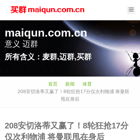
Toggl
Navig
maiqun.com.cn
意义
买群
所有含义：麦群,迈群,买群
首页
新闻
体育
208安切洛蒂又赢了！8轮狂抢17分仅次利物浦 将曼联
甩在身后
208安切洛蒂又赢了！8轮狂抢17分
仅次利物浦 将曼联甩在身后