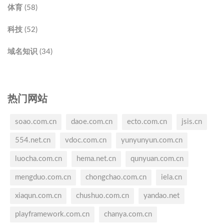
体育 (58)
科技 (52)
域名知识 (34)
热门网站
soao.com.cn
daoe.com.cn
ecto.com.cn
jsis.cn
554.net.cn
vdoc.com.cn
yunyunyun.com.cn
luocha.com.cn
hema.net.cn
qunyuan.com.cn
mengduo.com.cn
chongchao.com.cn
iela.cn
xiaqun.com.cn
chushuo.com.cn
yandao.net
playframework.com.cn
chanya.com.cn