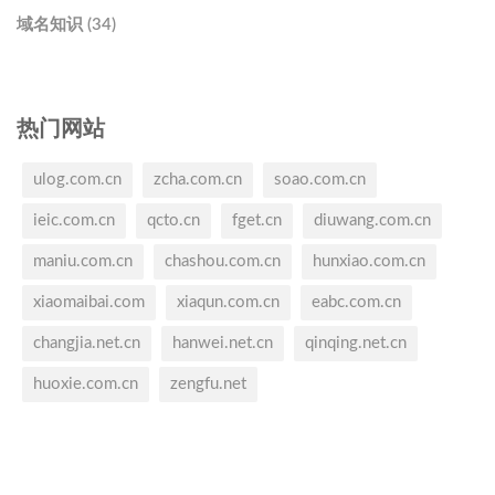
域名知识 (34)
热门网站
ulog.com.cn
zcha.com.cn
soao.com.cn
ieic.com.cn
qcto.cn
fget.cn
diuwang.com.cn
maniu.com.cn
chashou.com.cn
hunxiao.com.cn
xiaomaibai.com
xiaqun.com.cn
eabc.com.cn
changjia.net.cn
hanwei.net.cn
qinqing.net.cn
huoxie.com.cn
zengfu.net